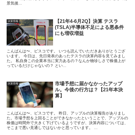
景気後...
【21年4-6月2Q】決算 テスラ
決算情報
(TSLA)半導体不足による悪条件
にも増収増益
こんばんは〜、ビスコです。 いつも読んでいただきありがとうござ
います。 今日は、先日発表のあったテスラの決算内容を見てみまし
た。 私自身この企業本当に実力あるの？なんか物珍しさで株価上が
っているだけじゃないの？ とい...
市場予想に届かなかったアップ
決算情報
ル。今後の行方は？【21年本決
算】
こんばんは〜、ビスコです。 昨日、アップルの決算報告がありまし
た。市場予想を上回ることができなかったということで、アップルの
株価は時間外で大きく下げているようですが、決算内容については、
そこまで悪い見通しではないかと思っています。 ...