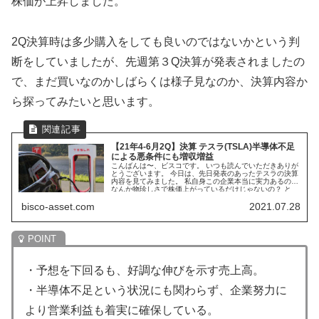
株価が上昇しました。
2Q決算時は多少購入をしても良いのではないかという判
断をしていましたが、先週第３Q決算が発表されましたの
で、まだ買いなのかしばらくは様子見なのか、決算内容か
ら探ってみたいと思います。
【21年4-6月2Q】決算 テスラ(TSLA)半導体不足
による悪条件にも増収増益
こんばんは〜、ビスコです。 いつも読んでいただきありが
とうございます。 今日は、先日発表のあったテスラの決算
内容を見てみました。 私自身この企業本当に実力あるの？
なんか物珍しさで株価上がっているだけじゃないの？ と
い...
bisco-asset.com
2021.07.28
・予想を下回るも、好調な伸びを示す売上高。
・半導体不足という状況にも関わらず、企業努力に
より営業利益も着実に確保している。