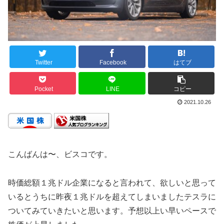
Twitter
Facebook
はてブ
Pocket
LINE
コピー
2021.10.26
こんばんは〜、ビスコです。
時価総額１兆ドル企業になると言われて、欲しいと思って
いるとうちに昨夜１兆ドルを超えてしまいましたテスラに
ついてみていきたいと思います。予想以上い早いペースで