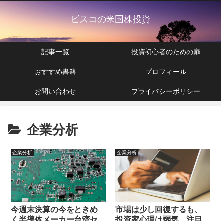
ビスコの米国株投資
記事一覧
投資初心者のための扉
おすすめ書籍
プロフィール
お問い合わせ
プライバシーポリシー
企業分析
企業分析
企業分析
今週末決算の今をときめ
市場は少し回復するも、
く半導体メーカー台湾セ
投資家心理は弱気、注目