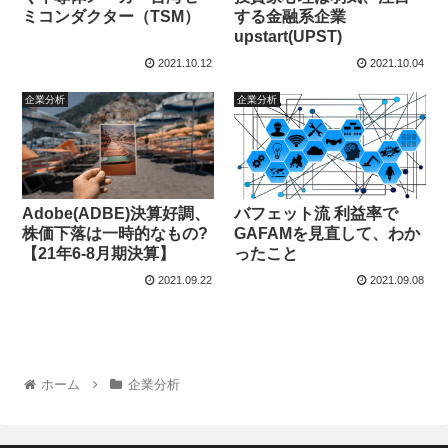
ミコンダクター（TSM）
する金融系企業
upstart(UPST)
2021.10.12
2021.10.04
企業分析
企業分析
Adobe(ADBE)決算好調、
バフェット流 利益率で
株価下落は一時的なもの?
GAFAMを見直して、わか
【21年6-8月期決算】
ったこと
2021.09.22
2021.09.08
ホーム
企業分析