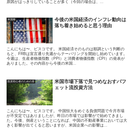
原因がはっきりしていることが多く（今回の場合は、...
今後の米国経済のインフレ動向は
米国株
落ち着き始めると思う理由
こんにちは〜、ビスコです。 米国経済そのものは順調という判断の
もと、FRBは宣言通り先週からテーパリングを開始し始めています。
今週は、生産者物価指数（PPI）と消費者物価指数（CPI）の発表が
ありました。その内容から今後の米国...
米国市場下落で見つめなおすバフ
投資初心者のための扉
ェット流投資方法
こんにちは〜、ビスコです。 中国恒大をめぐる負債問題で今月市場
が不安定ではありましたが、昨日の市場では影響がで始めてきまし
た。今後、倒産ということになれば、中国の不動産事業においては大
きく影響が出てくると思いますが、米国企業への影響は...