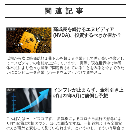
関連記事
高成長を続けるエヌビディア
米国株
(NVDA)、投資するべきか否か？
以前から次に時価総額１兆ドルを超える企業として噂が高い企業とし
てエヌビディアの名前が上がっています。 実際、現在世界中で半導
体不足により色々な産業で問題視されていることをみると今までみた
いにコンピュータ産業（ハードウェア）だけで資料さ...
インフレが止まらず、金利引き上
米国株
げは22年5月に前倒し予想
こんばんは〜、ビスコです。 変異株によるコロナ再流行の懸念によ
りNY市場は大幅ダウン。ほぼ全面安ですね。一部銘柄よりも全面安
の方が意外と安心して見ていられます。というのも、そういう場合は