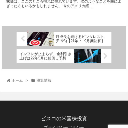
株価は、ここのところ揺れに揺れています。次のようなことを頭によ
ぎった方もいるかもしれません。 今のアメリカ経...
好成長を続けるピンタレスト
(PINS)【21年７−9月期決算】
インフレが止まらず、金利引き
上げは22年5月に前倒し予想
ホーム
決算情報
ビスコの米国株投資
プライバシーポリシー