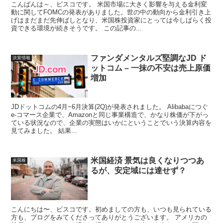
こんばんは～、ビスコです。 米国市場に大きく影響を与える金利変
動に関してFOMCの発表がありました。世の中の動向から金利引き上
げはまだまだ先伸ばしとなり、米国株投資家にとっては今しばらく投
資できる環境が続きそうです。 この記事の...
ファンダメンタルズ堅調なJD ド
決算情報
ットコム – 一抹の不安は売上原価
増加
JDドットコムの4月−6月決算(2Q)が発表されました。 Alibabaにつぐ
e-コマース企業で、Amazonと同じ事業構造で、かなり株価が下がっ
ている状況なので、企業の実態はいかにということでいう決算内容を
見てみました。 結果...
米国経済 景気は良くなりつつあ
米国株
るが、安定域には達せず？
こんにちは〜、ビスコです。初めましての方も、いつも見られている
方も、ブログをみてくださってありがとうございます。 アメリカの