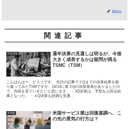
bisco
関連記事
通年決算の見通しは明るが、今後
決算情報
大きく成長するかは疑問が残る
TSMC（TSM）
こんばんは〜、ビスコです。 先日の記事で２Qまでの決算結果を振
り返ってみたTSMですが、10/14に第３Qの決算発表がありましたの
で、内容を見ていきたいと思います。 ・3Q決算は、予想を上回る結
果となった。 ・４Q決算も好調な見通...
米国サービス業は回復基調へ、こ
米国株
の先の景気の行方は？