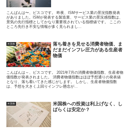
こんばんは〜、ビスコです。 昨夜、ISMサービス業の景況指数発表
がありました。ISMが発表する製造業、サービス業の景況感指数は、
景気の先行指標としてかなり重要視されている指標値です。 ここの
ところ先行き不安な情報が多く見られまし...
落ち着きを見せる消費者物価、ま
米国株
だまだインフレ圧力がある生産者
物価
こんばんは～、ビスコです。 2021年7月の消費者物価指数、生産者物
価指数が発表されました。 消費者物価指数はほぼ予想通りの発表値
となり、落ち着いてきた感じがします。 しかし、生産者物価指数
は、予想を大きく上回りインフレ懸念が...
米国株への投資は利上げなく、し
米国株
ばらくは安定か？