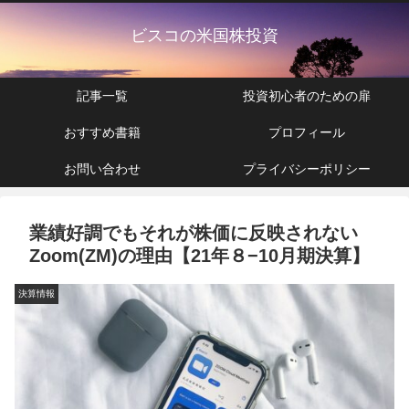
ビスコの米国株投資
記事一覧
投資初心者のための扉
おすすめ書籍
プロフィール
お問い合わせ
プライバシーポリシー
業績好調でもそれが株価に反映されない
Zoom(ZM)の理由【21年８−10月期決算】
決算情報