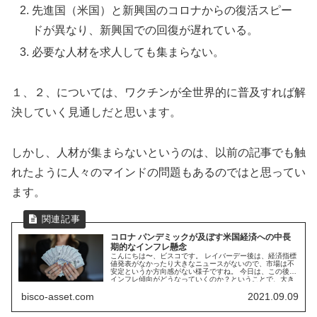
先進国（米国）と新興国のコロナからの復活スピー
ドが異なり、新興国での回復が遅れている。
必要な人材を求人しても集まらない。
１、２、については、ワクチンが全世界的に普及すれば解
決していく見通しだと思います。
しかし、人材が集まらないというのは、以前の記事でも触
れたように人々のマインドの問題もあるのではと思ってい
ます。
コロナ パンデミックが及ぼす米国経済への中長
期的なインフレ懸念
こんにちは〜、ビスコです。 レイバーデー後は、経済指標
値発表がなかったり大きなニュースがないので、市場は不
安定というか方向感がない様子ですね。 今日は、この後の
インフレ傾向がどうなっていくのか？ということで、大き
な要因となる労働...
bisco-asset.com
2021.09.09