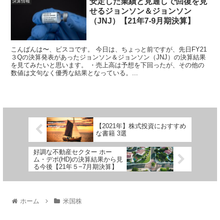
安定した業績と見通しで回復を見
決算情報
せるジョンソン＆ジョンソン
（JNJ）【21年7-9月期決算】
こんばんは〜、ビスコです。 今日は、ちょっと前ですが、先日FY21
３Qの決算発表があったジョンソン＆ジョンソン（JNJ）の決算結果
を見てみたいと思います。 ・売上高は予想を下回ったが、その他の
数値は文句なく優秀な結果となっている。...
【2021年】株式投資におすすめ
な書籍 3選
好調な不動産セクター ホー
ム・デポ(HD)の決算結果から見
る今後【21年５−7月期決算】
ホーム
米国株