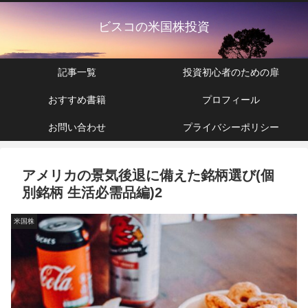
ビスコの米国株投資
記事一覧
投資初心者のための扉
おすすめ書籍
プロフィール
お問い合わせ
プライバシーポリシー
アメリカの景気後退に備えた銘柄選び(個
別銘柄 生活必需品編)2
米国株