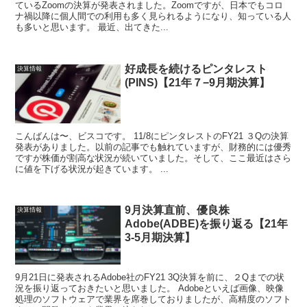
ているZoomの決算が発表されました。Zoomですが、日本でもコロ
ナ禍以降に個人間での利用も多く見られるようになり、知っている人
も多いと思います。 最近、出てきた...
好成長を続けるピンタレスト
決算情報
(PINS)【21年７−9月期決算】
こんばんは〜、ビスコです。 11/8にピンタレストのFY21 ３Qの決算
発表がありました。以前の記事でも触れていますが、財務的には優秀
ですが株価が割高な状況が続いていました。そして、ここ最近はさら
に値を下げる状況が起きています。 ...
9月決算直前、優良株
決算情報
Adobe(ADBE)を振り返る【21年
3-5月期決算】
9月21日に発表されるAdobe社のFY21 3Q決算を前に、２Qまでの状
況を振り返っておきたいと思いました。 Adobeといえば画像、映像
処理のソフトウェアで業界を席巻しておりましたが、高精度のソフト