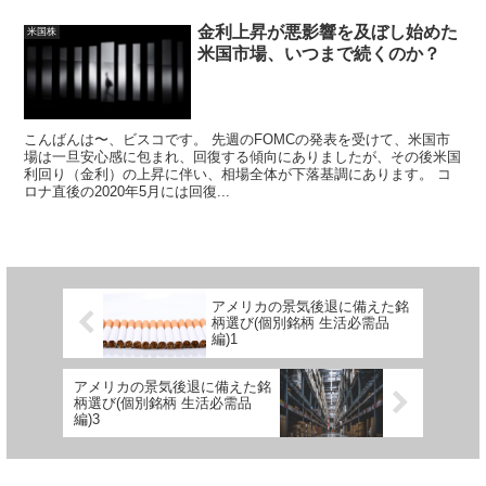
金利上昇が悪影響を及ぼし始めた
米国株
米国市場、いつまで続くのか？
こんばんは〜、ビスコです。 先週のFOMCの発表を受けて、米国市
場は一旦安心感に包まれ、回復する傾向にありましたが、その後米国
利回り（金利）の上昇に伴い、相場全体が下落基調にあります。 コ
ロナ直後の2020年5月には回復...
アメリカの景気後退に備えた銘
柄選び(個別銘柄 生活必需品
編)1
アメリカの景気後退に備えた銘
柄選び(個別銘柄 生活必需品
編)3