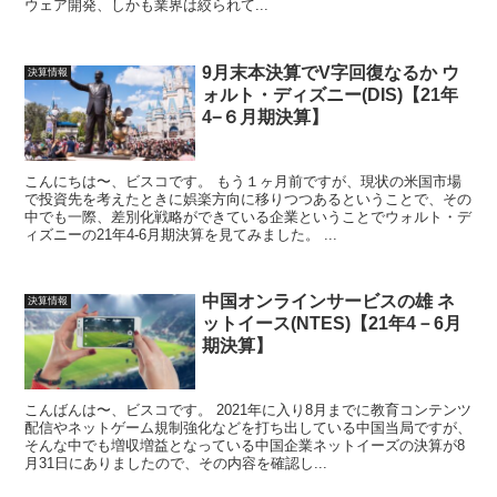
ウェア開発、しかも業界は絞られて...
9月末本決算でV字回復なるか ウ
決算情報
ォルト・ディズニー(DIS)【21年
4−６月期決算】
こんにちは〜、ビスコです。 もう１ヶ月前ですが、現状の米国市場
で投資先を考えたときに娯楽方向に移りつつあるということで、その
中でも一際、差別化戦略ができている企業ということでウォルト・デ
ィズニーの21年4-6月期決算を見てみました。 ...
中国オンラインサービスの雄 ネ
決算情報
ットイース(NTES)【21年4－6月
期決算】
こんばんは〜、ビスコです。 2021年に入り8月までに教育コンテンツ
配信やネットゲーム規制強化などを打ち出している中国当局ですが、
そんな中でも増収増益となっている中国企業ネットイーズの決算が8
月31日にありましたので、その内容を確認し...