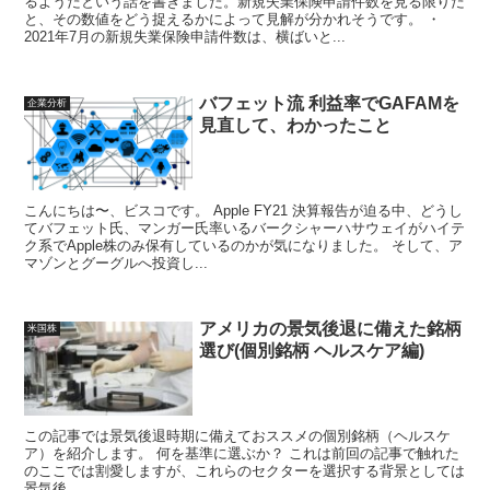
るようだという話を書きました。新規失業保険申請件数を見る限りだ
と、その数値をどう捉えるかによって見解が分かれそうです。 ・
2021年7月の新規失業保険申請件数は、横ばいと...
バフェット流 利益率でGAFAMを
企業分析
見直して、わかったこと
こんにちは〜、ビスコです。 Apple FY21 決算報告が迫る中、どうし
てバフェット氏、マンガー氏率いるバークシャーハサウェイがハイテ
ク系でApple株のみ保有しているのかが気になりました。 そして、ア
マゾンとグーグルへ投資し...
アメリカの景気後退に備えた銘柄
米国株
選び(個別銘柄 ヘルスケア編)
この記事では景気後退時期に備えておススメの個別銘柄（ヘルスケ
ア）を紹介します。 何を基準に選ぶか？ これは前回の記事で触れた
のここでは割愛しますが、これらのセクターを選択する背景としては
景気後...