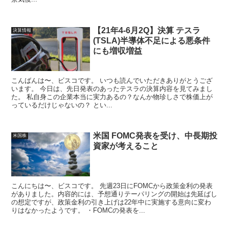
【21年4-6月2Q】決算 テスラ
決算情報
(TSLA)半導体不足による悪条件
にも増収増益
こんばんは〜、ビスコです。 いつも読んでいただきありがとうござ
います。 今日は、先日発表のあったテスラの決算内容を見てみまし
た。 私自身この企業本当に実力あるの？なんか物珍しさで株価上が
っているだけじゃないの？ とい...
米国 FOMC発表を受け、中長期投
米国株
資家が考えること
こんにちは〜、ビスコです。 先週23日にFOMCから政策金利の発表
がありました。内容的には、予想通りテーパリングの開始は先延ばし
の想定ですが、政策金利の引き上げは22年中に実施する意向に変わ
りはなかったようです。 ・FOMCの発表を...