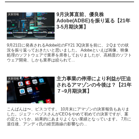
9月決算直前、優良株
決算情報
Adobe(ADBE)を振り返る【21年
3-5月期決算】
9月21日に発表されるAdobe社のFY21 3Q決算を前に、２Qまでの状
況を振り返っておきたいと思いました。 Adobeといえば画像、映像
処理のソフトウェアで業界を席巻しておりましたが、高精度のソフト
ウェア開発、しかも業界は絞られて...
主力事業の停滞により利益が圧迫
決算情報
されるアマゾンの今後は？【21年
７−9月期決算】
こんばんは〜、ビスコです。 10月末にアマゾンの決算報告もありま
した。ジェフ・ベゾスさんがCEOをやめて初めての決算ですが、案
の定というか、結果的にあまりよくない業績となっています。 7月に
退任後、アンディ氏の経営路線の影響なの...