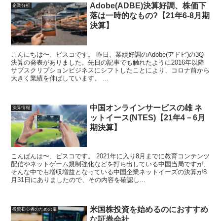
Adobe(ADBE)決算好調、株価下
企業分析
落は一時的なもの?【21年6-8月期
決算】
こんにちは〜、ビスコです。 昨日、業績好調のAdobe(アドビ)の3Q
決算の発表がありました。先日の記事でも触れたように2016年以降
サブスクリプションビジネスにシフトしたことにより、コロナ前から
大きく業績を伸ばしています。 ...
中国オンラインサービスの雄 ネ
決算情報
ットイース(NTES)【21年4－6月
期決算】
こんばんは〜、ビスコです。 2021年に入り8月までに教育コンテンツ
配信やネットゲーム規制強化などを打ち出している中国当局ですが、
そんな中でも増収増益となっている中国企業ネットイーズの決算が8
月31日にありましたので、その内容を確認し...
米国株投資を始めるのにおすすめ
投資初心者のための扉
な証券会社