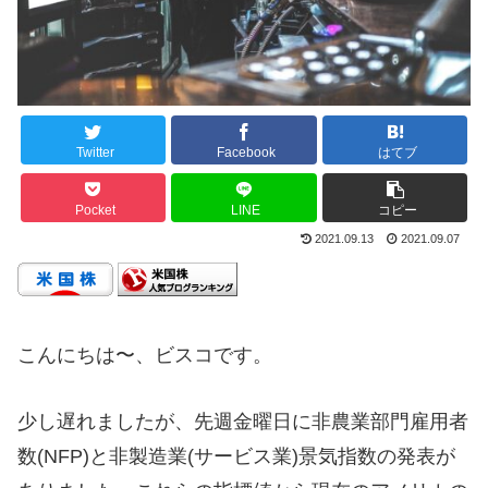
Twitter
Facebook
はてブ
Pocket
LINE
コピー
2021.09.13
2021.09.07
こんにちは〜、ビスコです。
少し遅れましたが、先週金曜日に非農業部門雇用者
数(NFP)と非製造業(サービス業)景気指数の発表が