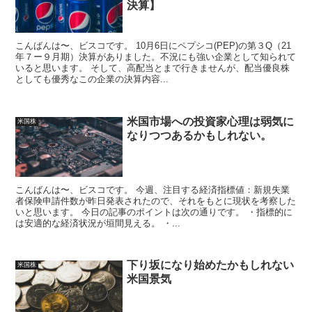
決算】
こんばんは〜、ビスコです。 10月6日にペプシコ(PEP)の第３Q（21
年７ー９月期）決算がありました。不況にも強い企業として知られて
いると思います。 そして、高配当とまで行きませんが、配当優良株
としても優秀なこの企業の決算内容...
米国市場への投資家心理は弱気に
米国株
なりつつあるかもしれない。
こんばんは〜、ビスコです。 今週、注目する経済指標値：新規失業
者保険申請件数が昨日発表されたので、それをもとに現状を考察した
いと思います。 今日の記事のポイントは次の通りです。 ・指標的に
は安適的な経済状況が垣間見える。 ・...
下り坂になり始めたかもしれない
米国株
米国景気