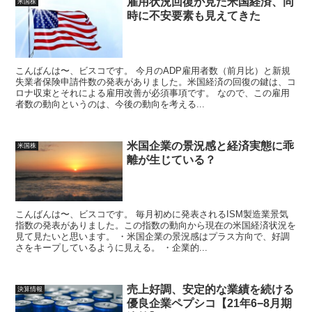
雇用状況回復が見た米国経済、同
米国株
時に不安要素も見えてきた
こんばんは〜、ビスコです。 今月のADP雇用者数（前月比）と新規
失業者保険申請件数の発表がありました。米国経済の回復の鍵は、コ
ロナ収束とそれによる雇用改善が必須事項です。 なので、この雇用
者数の動向というのは、今後の動向を考える...
米国企業の景況感と経済実態に乖
米国株
離が生じている？
こんばんは〜、ビスコです。 毎月初めに発表されるISM製造業景気
指数の発表がありました。この指数の動向から現在の米国経済状況を
見て見たいと思います。 ・米国企業の景況感はプラス方向で、好調
さをキープしているように見える。 ・企業的...
売上好調、安定的な業績を続ける
決算情報
優良企業ペプシコ【21年6−8月期