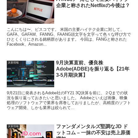
企業と称されたNetflixの今後は？
こんにちは〜、ビスコです。 米国の主要ハイテク企業に対して、
GAFA、GAFAM、FANNG、FAANG頭文字を文字って色々な呼び方で
ひとくくりにされる銘柄群があります。 今回は、FANGと称された
Facebook、Amazon...
9月決算直前、優良株
決算情報
Adobe(ADBE)を振り返る【21年
3-5月期決算】
9月21日に発表されるAdobe社のFY21 3Q決算を前に、２Qまでの状
況を振り返っておきたいと思いました。 Adobeといえば画像、映像
処理のソフトウェアで業界を席巻しておりましたが、高精度のソフト
ウェア開発、しかも業界は絞られて...
ファンダメンタルズ堅調なJD ド
決算情報
ットコム – 一抹の不安は売上原価