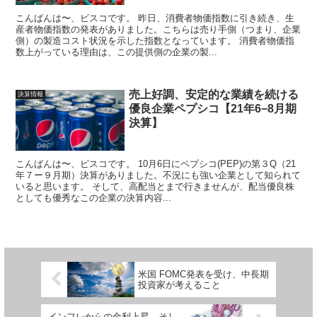
こんばんは〜、ビスコです。 昨日、消費者物価指数に引き続き、生
産者物価指数の発表がありました。こちらは売り手側（つまり、企業
側）の製造コスト状況を示した指数となっています。 消費者物価指
数上がっている理由は、この提供側の企業の製...
売上好調、安定的な業績を続ける
決算情報
優良企業ペプシコ【21年6−8月期
決算】
こんばんは〜、ビスコです。 10月6日にペプシコ(PEP)の第３Q（21
年７ー９月期）決算がありました。不況にも強い企業として知られて
いると思います。 そして、高配当とまで行きませんが、配当優良株
としても優秀なこの企業の決算内容...
米国 FOMC発表を受け、中長期
投資家が考えること
インフレからの金利上昇、そし