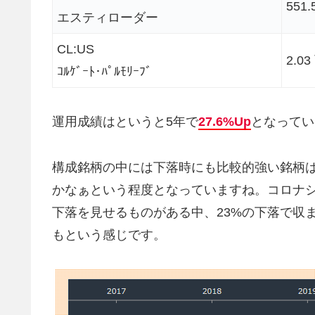
551.
エスティローダー
CL:US
2.0
ｺﾙｹﾞｰﾄ･ﾊﾟﾙﾓﾘｰﾌﾞ
運用成績はというと5年で
27.6%Up
となってい
構成銘柄の中には下落時にも比較的強い銘柄は
かなぁという程度となっていますね。コロナシ
下落を見せるものがある中、23%の下落で収
もという感じです。