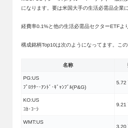
になります。要は米国大手の生活必需品企業
経費率0.1%と他の生活必需品セクターETF
構成銘柄Top10は次のようになってます。このT
名称
PG:US
5.7
ﾌﾟﾛｸﾀｰ･ｱﾝﾄﾞ･ｷﾞｬﾝﾌﾞﾙ(P&G)
KO:US
9.2
ｺｶ･ｺｰﾗ
WMT:US
3.2